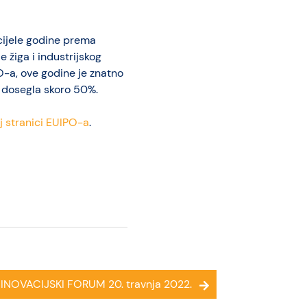
cijele godine prema
e žiga i industrijskog
O-a, ove godine je znatno
a dosegla skoro 50%.
oj stranici EUIPO-a
.
INOVACIJSKI FORUM 20. travnja 2022.