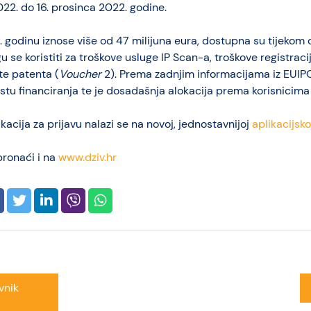
2022. do 16. prosinca 2022. godine.
 godinu iznose više od 47 milijuna eura, dostupna su tijekom 
u se koristiti za troškove usluge IP Scan-a, troškove registracij
ite patenta (
Voucher
2). Prema zadnjim informacijama iz EUIP
stu financiranja te je dosadašnja alokacija prema korisnicim
ikacija za prijavu nalazi se na novoj, jednostavnijoj
aplikacijsk
pronaći i na
www.dziv.hr
vnik