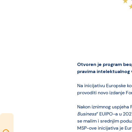
idea
Resources
Otvoren je program besp
pravima intelektualnog v
Na inicijativu Europske ko
provoditi novo izdanje F
Nakon iznimnog uspjeha Fo
Business
” EUIPO-a u 2021
se malim i srednjim podu
MSP-ove inicijativa je Eu