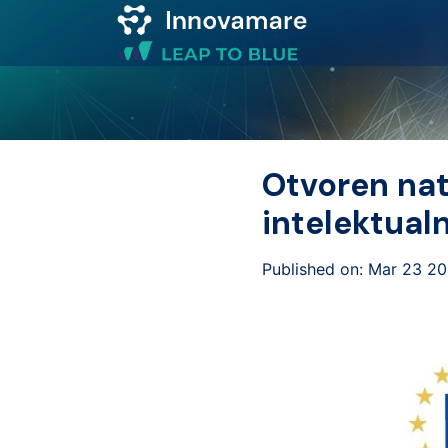
Map of
Excellence
Otvoren nat
Marketplace
intelektual
Funding
Published on: Mar 23 2
opportunities
Community
Submit