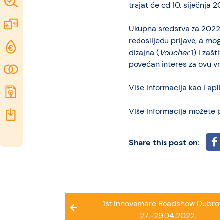
Map of
trajat će od 10. siječnja 
Excellence
Marketplace
Ukupna sredstva za 2022.
redoslijedu prijave, a mog
Funding
dizajna (
Voucher
1) i zašt
opportunities
povećan interes za ovu vr
Community
Više informacija kao i apl
Submit
idea
Više informacija možete 
Resources
Share this post on:
Post
1st Innovamare Roadshow Dubro
navigation
27.-29.04.2022.